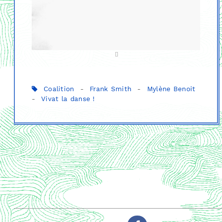
Coalition
-
Frank Smith
-
Mylène Benoit
-
Vivat la danse !