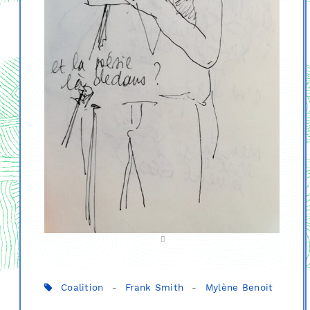
Coalition
-
Frank Smith
-
Mylène Benoit