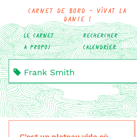
Carnet de bord - Vivat la
danse !
Le carnet
Rechercher
A propos
Calendrier
Frank Smith
C’est un plateau vide où