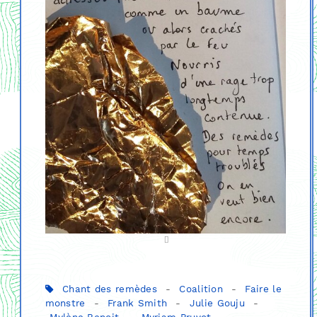
Chant des remèdes
-
Coalition
-
Faire le
monstre
-
Frank Smith
-
Julie Gouju
-