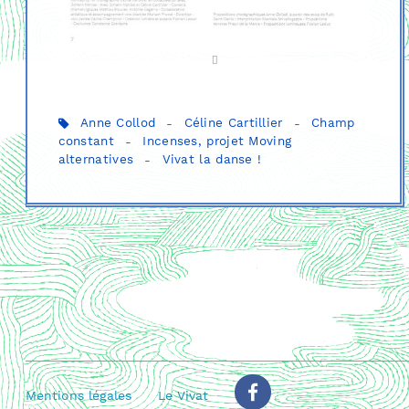
Anne Collod
-
Céline Cartillier
-
Champ
constant
-
Incenses, projet Moving
alternatives
-
Vivat la danse !
Mentions légales
Le Vivat