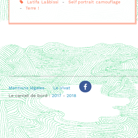
Latifa Laâbissi
-
Self portrait camouflage
-
Terre !
Mentions légales
Le Vivat
Le carnet de bord :
2017
-
2018