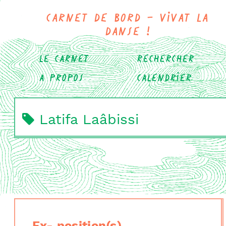
Carnet de bord - Vivat la
danse !
Le carnet
Rechercher
A propos
Calendrier
Latifa Laâbissi
Ex- position(s)