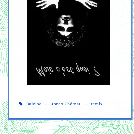
Baleine
-
Jonas Chéreau
-
remix