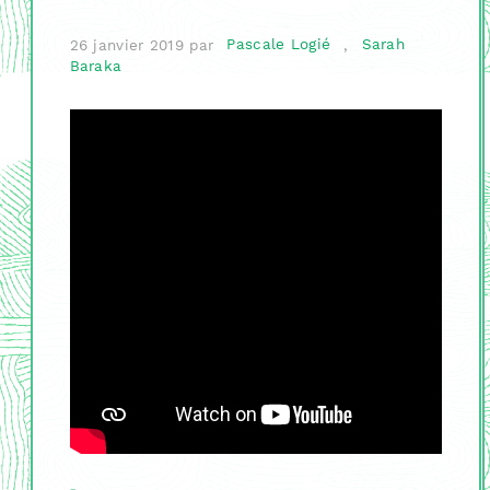
26 janvier 2019
par
Pascale Logié
,
Sarah
Baraka