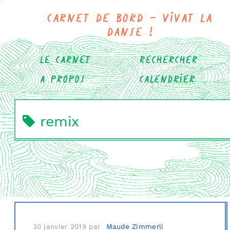
Carnet de bord - Vivat la
danse !
Le carnet
Rechercher
A propos
Calendrier
remix
30 janvier 2019
par
Maude Zimmerli