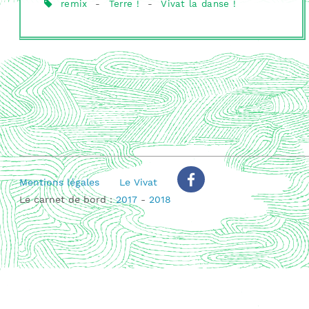
remix
-
Terre !
-
Vivat la danse !
Mentions légales
Le Vivat
Le carnet de bord :
2017
-
2018