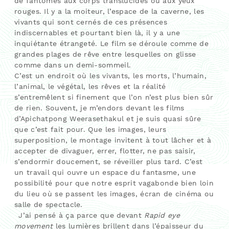
de fantômes aux corps translucides ou aux yeux
rouges. Il y a la moiteur, l’espace de la caverne, les
vivants qui sont cernés de ces présences
indiscernables et pourtant bien là, il y a une
inquiétante étrangeté. Le film se déroule comme de
grandes plages de rêve entre lesquelles on glisse
comme dans un demi-sommeil.
C’est un endroit où les vivants, les morts, l’humain,
l’animal, le végétal, les rêves et la réalité
s’entremêlent si finement que l’on n’est plus bien sûr
de rien. Souvent, je m’endors devant les films
d’Apichatpong Weerasethakul et je suis quasi sûre
que c’est fait pour. Que les images, leurs
superposition, le montage invitent à tout lâcher et à
accepter de divaguer, errer, flotter, ne pas saisir,
s’endormir doucement, se réveiller plus tard. C’est
un travail qui ouvre un espace du fantasme, une
possibilité pour que notre esprit vagabonde bien loin
du lieu où se passent les images, écran de cinéma ou
salle de spectacle.
J’ai pensé à ça parce que devant
Rapid eye
movement
les lumières brillent dans l’épaisseur du