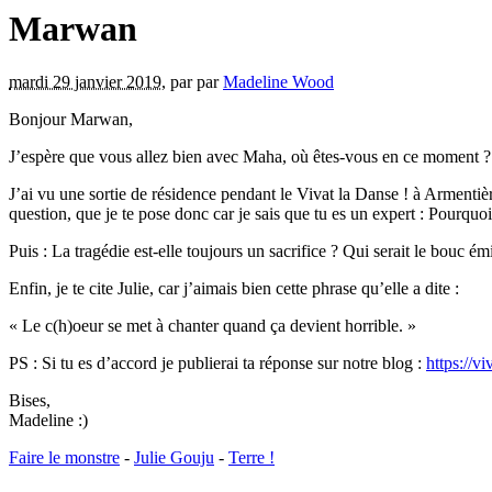
Marwan
mardi 29 janvier 2019
,
par
par
Madeline Wood
Bonjour Marwan,
J’espère que vous allez bien avec Maha, où êtes-vous en ce moment ?
J’ai vu une sortie de résidence pendant le Vivat la Danse ! à Armentiè
question, que je te pose donc car je sais que tu es un expert : Pourquoi
Puis : La tragédie est-elle toujours un sacrifice ? Qui serait le bouc é
Enfin, je te cite Julie, car j’aimais bien cette phrase qu’elle a dite :
« Le c(h)oeur se met à chanter quand ça devient horrible. »
PS : Si tu es d’accord je publierai ta réponse sur notre blog :
https://v
Bises,
Madeline :)
Faire le monstre
-
Julie Gouju
-
Terre !