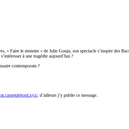
res, « Faire le monstre » de Julie Gouju, son spectacle s’inspire des B
 s’intéresser à une tragédie aujourd’hui ?
missaire contemporain ?
ivat.carnetdebord.xyz/
, d’ailleurs j’y publie ce message.