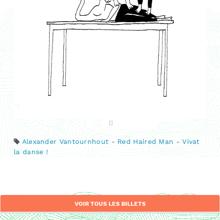
Alexander Vantournhout
-
Red Haired Man
-
Vivat
la danse !
VOIR TOUS LES BILLETS