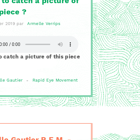
to catch a picture of
 piece ?
er 2019
par
Armelle Verrips
 catch a picture of this piece
lle Gautier
-
Rapid Eye Movement
lle Gautier R.E.M. -