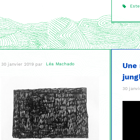
Este
Une 
30 janvier 2019
par
Léa Machado
jung
30 janvi