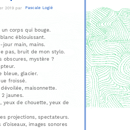
er 2019
par
Pascale Logié
 un corps qui bouge.
 blanc éblouissant.
-jour main, mains.
de pas, bruit de mon stylo.
 obscures, mystère ?
upteur.
 bleue, glacier.
que froissé.
dévoilée, maisonnette.
 2 jaunes.
, yeux de chouette, yeux de
es projections, spectateurs.
 d’oiseaux, images sonores