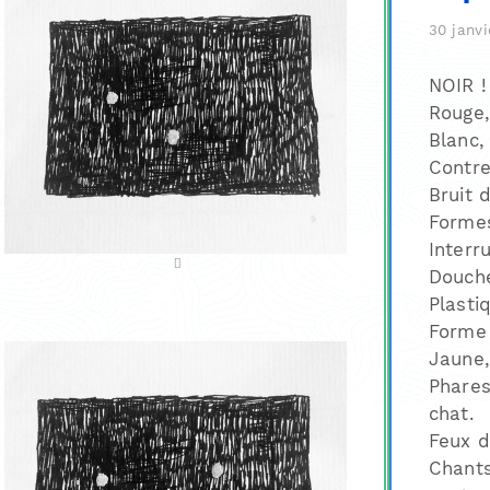
30 janvi
NOIR !
Rouge,
Blanc,
Contre
Bruit 
Formes
Interr
Douche
Plasti
Forme 
Jaune,
Phares
chat.
Feux d
Chants