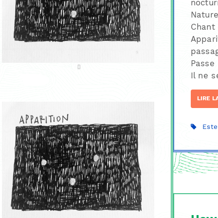
noctur
Nature
Chant 
Appari
passag
Passe 
Il ne s
LIRE L
Este