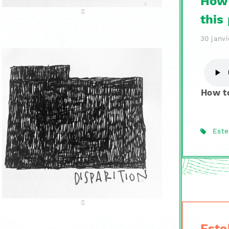
How 
this
30 janvi
How to
Este
Este