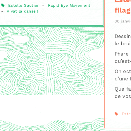
Estelle Gautier
-
Rapid Eye Movement
fila
-
Vivat la danse !
30 janvi
Dessin
le bru
Phare 
qu’est
On est 
d’une 
Que fa
de vos
Este