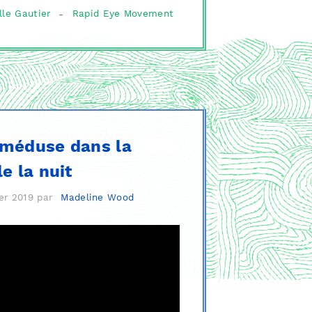
lle Gautier
-
Rapid Eye Movement
méduse dans la
le la nuit
er 2019
par
Madeline Wood