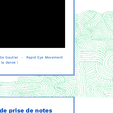
lle Gautier
-
Rapid Eye Movement
 la danse !
de prise de notes