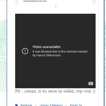
PS : Jonas, si tu veux la vidéo, mp moi ;)
Baleine
-
Jonas Chéreau
-
Vivat la