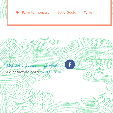
Faire le monstre
-
Julie Gouju
-
Terre !
Mentions légales
Le Vivat
Le carnet de bord :
2017
-
2018